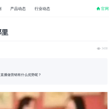
例
产品动态
行业动态
官网
哪里
3438
业直播做营销有什么优势呢？