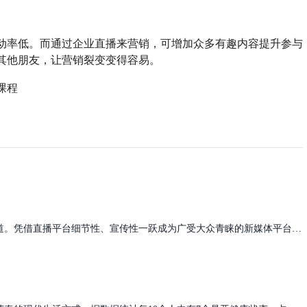
动率低。而通过企业直播来营销，可增加众多有趣内容提升参与
其他朋友，让营销裂变变得容易。
课程
政务直播将群众路线搬到网络上，是一条反映民意的新通道。凭借直播平台细节性、宣传性一跃成为广受大众青睐的新媒体平台，那么如何用好直播这把“双刃剑”呢？