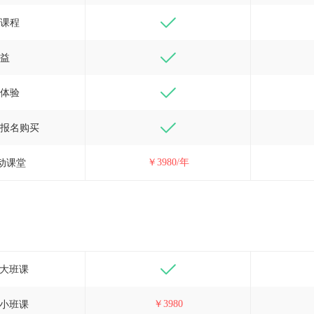
课程
益
体验
报名购买
互动课堂
￥3980/年
上大班课
上小班课
￥3980