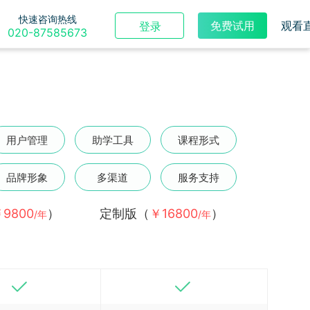
快速咨询热线
免费试用
观看
登录
020-87585673
政务直播
台
互联网+政务服务解决方案
用户管理
助学工具
课程形式
品牌形象
多渠道
服务支持
9800
）
定制版（
￥16800
）
/年
/年