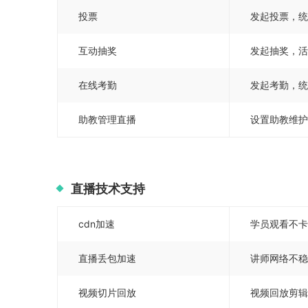
投票
发起投票，统
互动抽奖
发起抽奖，活
在线考勤
发起考勤，统
助教管理直播
设置助教维护
直播技术支持
cdn加速
学员观看不卡
直播丢包加速
讲师网络不稳
视频切片回放
视频回放剪辑