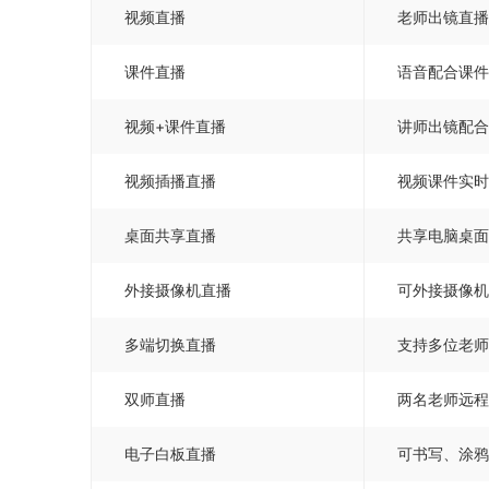
视频直播
老师出镜直播
课件直播
语音配合课件
视频+课件直播
讲师出镜配合
视频插播直播
视频课件实时
桌面共享直播
共享电脑桌面
外接摄像机直播
可外接摄像机
多端切换直播
支持多位老师
双师直播
两名老师远程
电子白板直播
可书写、涂鸦