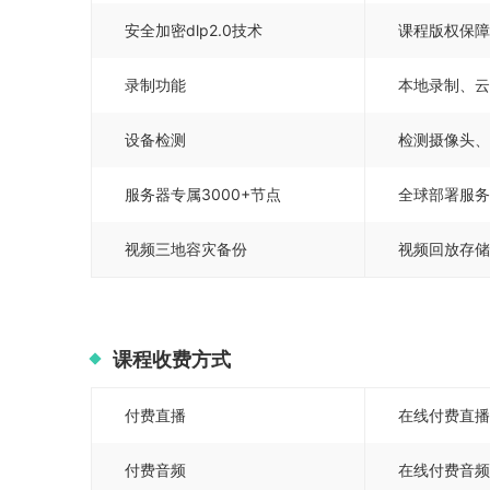
安全加密dlp2.0技术
课程版权保障
录制功能
本地录制、云
设备检测
检测摄像头、
服务器专属3000+节点
全球部署服务
视频三地容灾备份
视频回放存储
课程收费方式
付费直播
在线付费直播
付费音频
在线付费音频