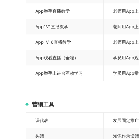
App举手直播教学
老师用App
App1V1直播教学
老师用App上
App1V16直播教学
老师用App上
App观看直播（全端）
学员用App
App举手上讲台互动学习
学员用App
营销工具
课代表
发展固定推广
买赠
知识作为馈赠